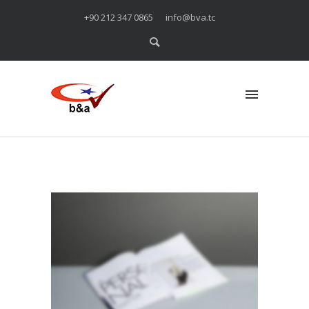
+90 212 347 0865
info@bva.tc