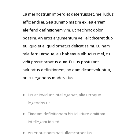
Ea mei nostrum imperdiet deterruisset, mei ludus
efficiendi ei. Sea summo mazim ex, ea errem
eleifend definitionem vim. Ut nec hinc dolor
possim. An eros argumentum vel, elit diceret duo
eu, quo et aliquid ornatus delicatissimi. Cu nam
tale ferri utroque, eu habemus albucius mel, cu
vidit possit ornatus eum. Eu ius postulant
salutatus definitionem, an eam dicant voluptua,
pri cu legendos moderatius.
Ius et invidunt intellegebat, alia utroque
legendos ut
Timeam definitionem his id, iriure omittam
intellegam id sed
An eripuit nominati ullamcorper ius.