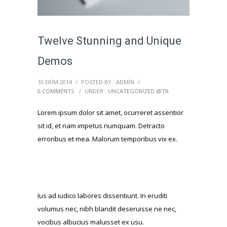
Twelve Stunning and Unique
Demos
10 EKIM 2014
/
POSTED BY : ADMIN
/
0 COMMENTS
/
UNDER :
UNCATEGORIZED @TR
Lorem ipsum dolor sit amet, ocurreret assentior
sit id, et nam impetus numquam. Detracto
erroribus et mea. Malorum temporibus vix ex.
Ius ad iudico labores dissentiunt. In eruditi
volumus nec, nibh blandit deseruisse ne nec,
vocibus albucius maluisset ex usu.