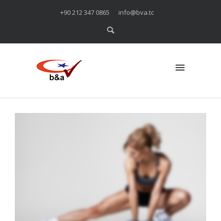
+90 212 347 0865
info@bva.tc