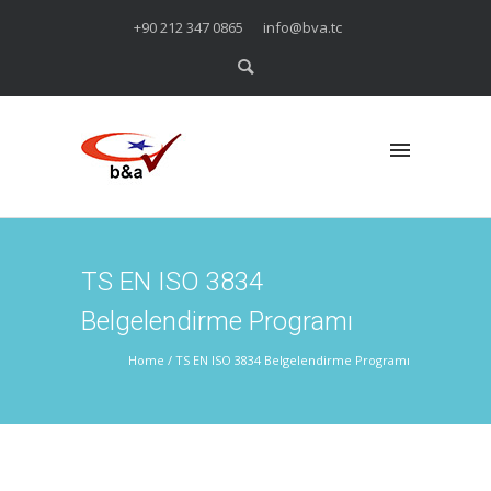
+90 212 347 0865
info@bva.tc
TS EN ISO 3834
Belgelendirme Programı
Home
/
TS EN ISO 3834 Belgelendirme Programı