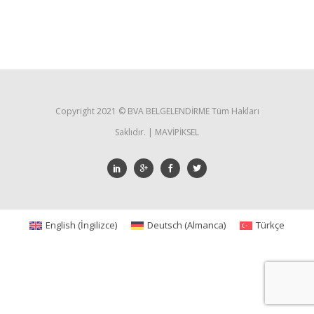
Copyright 2021 ©️ BVA BELGELENDİRME Tüm Hakları
Saklıdır. | MAVİPİKSEL
English
(
İngilizce
)
Deutsch
(
Almanca
)
Türkçe