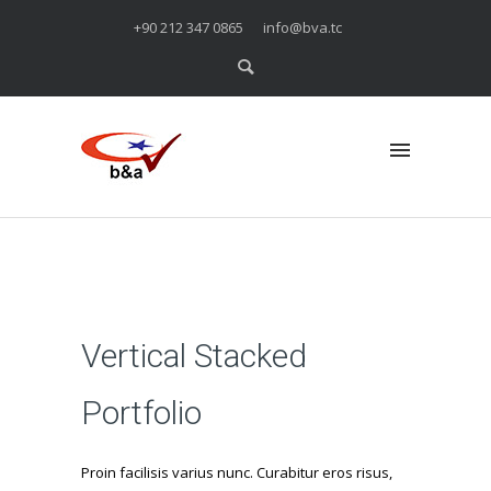
+90 212 347 0865
info@bva.tc
Vertical Stacked
Portfolio
Proin facilisis varius nunc. Curabitur eros risus,