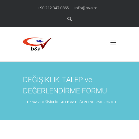
+90 212 347 0865
info@bva.tc
DEĞİŞİKLİK TALEP ve
DEĞERLENDİRME FORMU
Home
/
DEĞİŞİKLİK TALEP ve DEĞERLENDİRME FORMU