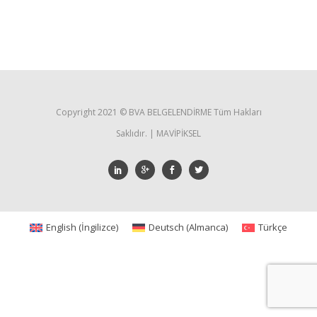
Copyright 2021 ©️ BVA BELGELENDİRME Tüm Hakları
Saklıdır. | MAVİPİKSEL
English
(
İngilizce
)
Deutsch
(
Almanca
)
Türkçe